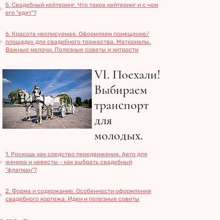
5. Свадебный кейтеринг. Что такое кейтеринг и с чем
его "едят"?
6. Красота неописуемая. Оформляем помещение/
площадку для свадебного торжества. Материалы.
Важные мелочи. Полезные советы и хитрости
VI. Поехали!
Выбираем
транспорт
для
молодых.
1. Роскошь как средство передвижения. Авто для
жениха и невесты - как выбрать свадебный
"флагман"?
2. Форма и содержание. Особенности оформления
свадебного кортежа. Идеи и полезные советы