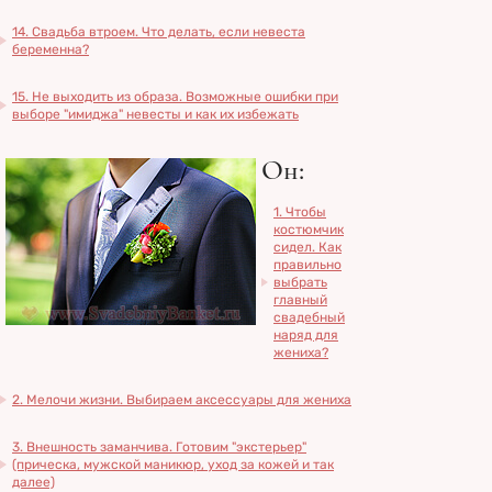
14. Свадьба втроем. Что делать, если невеста
беременна?
15. Не выходить из образа. Возможные ошибки при
выборе "имиджа" невесты и как их избежать
Он:
1. Чтобы
костюмчик
сидел. Как
правильно
выбрать
главный
свадебный
наряд для
жениха?
2. Мелочи жизни. Выбираем аксессуары для жениха
3. Внешность заманчива. Готовим "экстерьер"
(прическа, мужской маникюр, уход за кожей и так
далее)