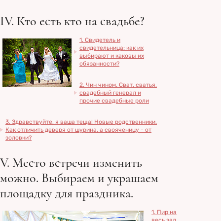
IV. Кто есть кто на свадьбе?
1. Свидетель и
свидетельница: как их
выбирают и каковы их
обязанности?
2. Чин чином. Сват, сватья,
свадебный генерал и
прочие свадебные роли
3. Здравствуйте, я ваша теща! Новые родственники.
Как отличить деверя от шурина, а свояченицу - от
золовки?
V. Место встречи изменить
можно. Выбираем и украшаем
площадку для праздника.
1. Пир на
весь зал.