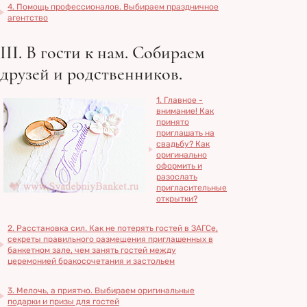
4. Помощь профессионалов. Выбираем праздничное
агентство
III. В гости к нам. Собираем
друзей и родственников.
1. Главное -
внимание! Как
принято
приглашать на
свадьбу? Как
оригинально
оформить и
разослать
пригласительные
открытки?
2. Расстановка сил. Как не потерять гостей в ЗАГСе,
секреты правильного размещения приглашенных в
банкетном зале, чем занять гостей между
церемонией бракосочетания и застольем
3. Мелочь, а приятно. Выбираем оригинальные
подарки и призы для гостей