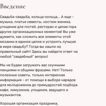
Банкетные залы на 100 человек в Москве
Банкетные залы на 100 человек в Санкт-Петербурге
Введение
Банкетные залы на 150 человек в Москве
Банкетные залы на 150 человек в Санкт-Петербурге
Банкетные залы на 200 человек в Москве
Банкетные залы на 200 человек в Санкт-Петербурге
Свадьба-свадьба, кольца-кольца... А еще -
Банкетные залы на 300 человек в Москве
Банкетные залы на 300 человек в Санкт-Петербурге
музыка, платье невесты, костюм жениха,
Банкетные залы на 400 человек в Москве
Банкетные залы на 400 человек в Санкт-Петербурге
угощение для гостей, ресторан и целая гора
Банкетные залы на 500 человек в Москве
Банкетные залы на 500 человек в Санкт-Петербурге
других организационных моментов! Вы уже
думаете, как сложить все элементы этой
Места для свадебного банкета:
Места для свадебного банкета:
мозаики в единое целое и устроить лучшую
в мире свадьбу? Тогда вы зашли на
Все места для свадебного банкета в Москве на
Все места для свадебного банкета в Санкт-
правильный сайт! Здесь вы найдете ответ на
карте
Петербурге на карте
любой "свадебный" вопрос!
Место для свадебного банкета в Москве до 5000
Место для свадебного банкета в Санкт-
₽
Петербурге до 5000 ₽
Мы не будем загружать вас скучными
Место для свадебного банкета в Москве до
Место для свадебного банкета в Санкт-
лекциями и общими фразами. Нет! Только
10000 ₽
Петербурге до 10000 ₽
полезные советы, только интересная
информация - от помощи в выборе нарядов
для молодоженов до премудростей подбора
кафе, лимузинов, угощения, ведущего и
музыкантов.
Хорошая организация праздника,