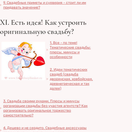
9. Свадебные приметы и суеверия - стоит ли им
придавать значение?
XI. Есть идея! Как устроить
оригинальную свадьбу?
1. Все - по теме!
Тематические свадьбы:
плюсы, минусы и
особенности
2. Идеи тематических
свадеб (свадьба
дворянская, ковбойская,
древнегреческая и так
далее)
3. Свадьба своими руками. Плюсы и минусы
организации свадьбы без участия агентств? Как
организовать оригинальное торжество
самостоятельно?
4. Дешево и не сердито. Свадебные аксессуары