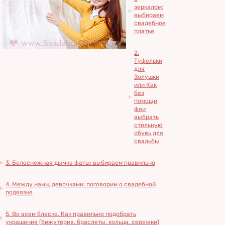
зеркалом:
выбираем
свадебное
платье
2.
Туфельки
для
Золушки
или Как
без
помощи
феи
выбрать
стильную
обувь для
свадьбы
3. Белоснежная дымка фаты: выбираем правильно
4. Между нами, девочками: поговорим о свадебной
подвязке
5. Во всем блеске. Как правильно подобрать
украшения (бижутерия, браслеты, кольца, сережки)