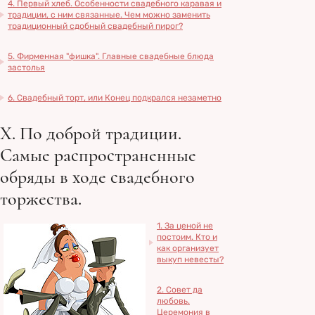
4. Первый хлеб. Особенности свадебного каравая и
традиции, с ним связанные. Чем можно заменить
традиционный сдобный свадебный пирог?
5. Фирменная "фишка". Главные свадебные блюда
застолья
6. Свадебный торт, или Конец подкрался незаметно
X. По доброй традиции.
Самые распространенные
обряды в ходе свадебного
торжества.
1. За ценой не
постоим. Кто и
как организует
выкуп невесты?
2. Совет да
любовь.
Церемония в