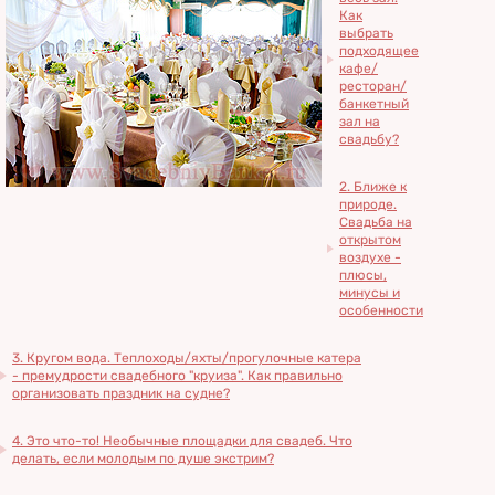
Как
выбрать
подходящее
кафе/
ресторан/
банкетный
зал на
свадьбу?
2. Ближе к
природе.
Свадьба на
открытом
воздухе -
плюсы,
минусы и
особенности
3. Кругом вода. Теплоходы/яхты/прогулочные катера
- премудрости свадебного "круиза". Как правильно
организовать праздник на судне?
4. Это что-то! Необычные площадки для свадеб. Что
делать, если молодым по душе экстрим?