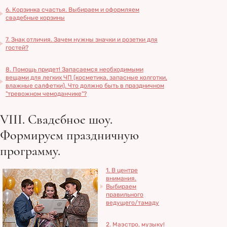
6. Корзинка счастья. Выбираем и оформляем
свадебные корзины
7. Знак отличия. Зачем нужны значки и розетки для
гостей?
8. Помощь придет! Запасаемся необходимыми
вещами для легких ЧП (косметика, запасные колготки,
влажные салфетки). Что должно быть в праздничном
"тревожном чемоданчике"?
VIII. Свадебное шоу.
Формируем праздничную
программу.
1. В центре
внимания.
Выбираем
правильного
ведущего/тамаду
2. Маэстро, музыку!