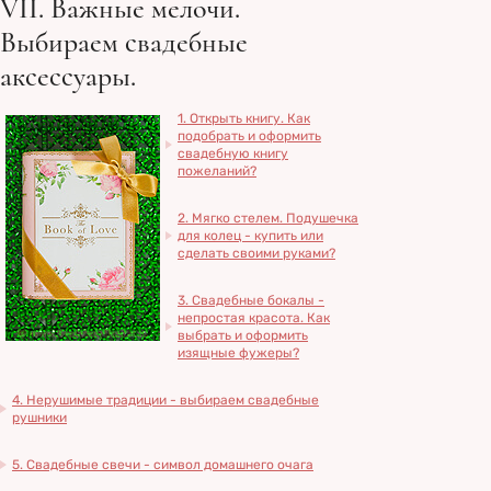
VII. Важные мелочи.
Выбираем свадебные
аксессуары.
1. Открыть книгу. Как
подобрать и оформить
свадебную книгу
пожеланий?
2. Мягко стелем. Подушечка
для колец - купить или
сделать своими руками?
3. Свадебные бокалы -
непростая красота. Как
выбрать и оформить
изящные фужеры?
4. Нерушимые традиции - выбираем свадебные
рушники
5. Свадебные свечи - символ домашнего очага