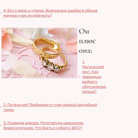
4. Без страха и упрека. Возможные ошибки в образе
жениха и как их избежать?
Он
плюс
она:
1.
Магический
круг. Как
правильно
выбрать
обручальные
кольца?
2. Потанцуем? Выбираем и учим первый свадебный
танец
3. Разведка вдвоем. Репетируем церемонию
бракосочетания. Что брать с собой в ЗАГС?