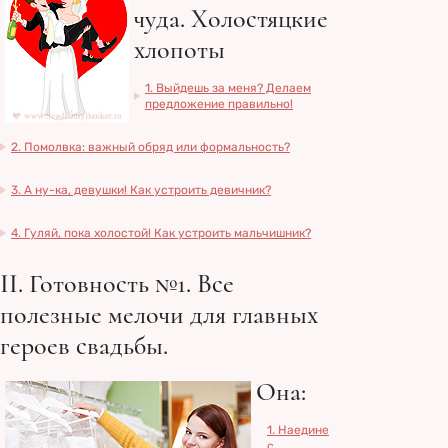
чуда. Холостяцкие
хлопоты
1. Выйдешь за меня? Делаем
предложение правильно!
2. Помолвка: важный обряд или формальность?
3. А ну-ка, девушки! Как устроить девичник?
4. Гуляй, пока холостой! Как устроить мальчишник?
II. Готовность №1. Все
полезные мелочи для главных
героев свадьбы.
Она:
1. Наедине
с