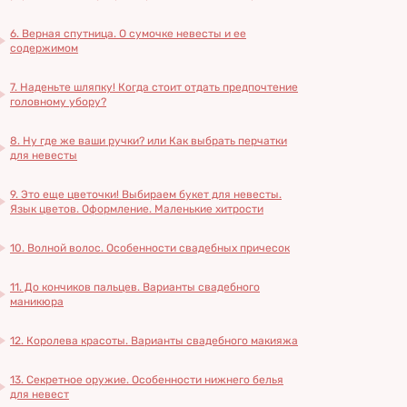
6. Верная спутница. О сумочке невесты и ее
содержимом
7. Наденьте шляпку! Когда стоит отдать предпочтение
головному убору?
8. Ну где же ваши ручки? или Как выбрать перчатки
для невесты
9. Это еще цветочки! Выбираем букет для невесты.
Язык цветов. Оформление. Маленькие хитрости
10. Волной волос. Особенности свадебных причесок
11. До кончиков пальцев. Варианты свадебного
маникюра
12. Королева красоты. Варианты свадебного макияжа
13. Секретное оружие. Особенности нижнего белья
для невест